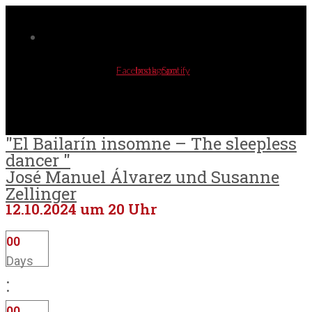
Skip
to
content
Facebook
Instagram
Spotify
"El Bailarín insomne – The sleepless
dancer "
José Manuel Álvarez und Susanne
Zellinger
12.10.2024 um 20 Uhr
0
0
Days
:
0
0