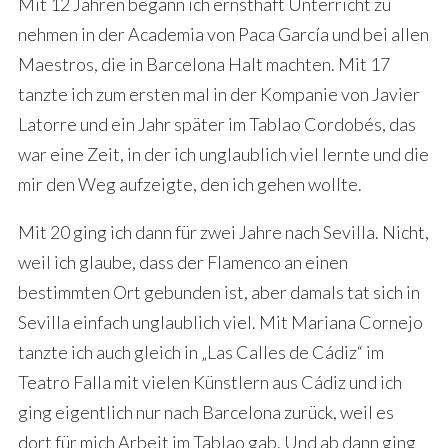
Mit 12 Jahren begann ich ernsthaft Unterricht zu
nehmen in der Academia von Paca García und bei allen
Maestros, die in Barcelona Halt machten. Mit 17
tanzte ich zum ersten mal in der Kompanie von Javier
Latorre und ein Jahr später im Tablao Cordobés, das
war eine Zeit, in der ich unglaublich viel lernte und die
mir den Weg aufzeigte, den ich gehen wollte.
Mit 20 ging ich dann für zwei Jahre nach Sevilla. Nicht,
weil ich glaube, dass der Flamenco an einen
bestimmten Ort gebunden ist, aber damals tat sich in
Sevilla einfach unglaublich viel. Mit Mariana Cornejo
tanzte ich auch gleich in „Las Calles de Cádiz“ im
Teatro Falla mit vielen Künstlern aus Cádiz und ich
ging eigentlich nur nach Barcelona zurück, weil es
dort für mich Arbeit im Tablao gab. Und ab dann ging